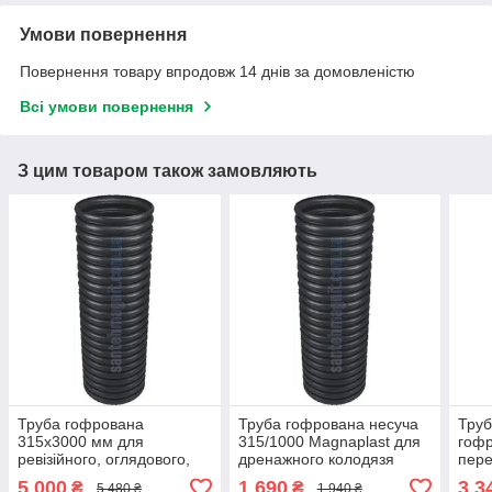
Умови повернення
Повернення товару впродовж 14 днів за домовленістю
Всі умови повернення
З цим товаром також замовляють
Труба гофрована
Труба гофрована несуча
Труб
315х3000 мм для
315/1000 Magnaplast для
гоф
ревізійного, оглядового,
дренажного колодязя
пере
перепадного та
реві
5 000
1 690
3 3
₴
₴
5 480 ₴
1 940 ₴