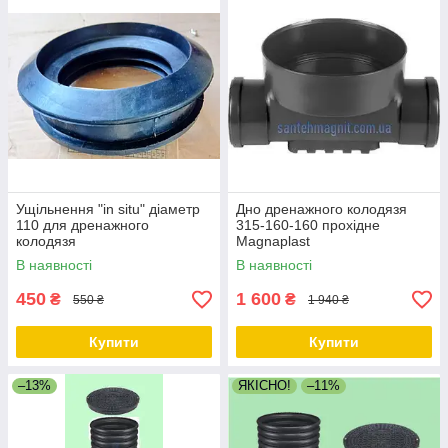
Ущільнення "in situ" діаметр
Дно дренажного колодязя
110 для дренажного
315-160-160 прохідне
колодязя
Magnaplast
В наявності
В наявності
450
1 600
₴
₴
550 ₴
1 940 ₴
Купити
Купити
–13%
ЯКІСНО!
–11%