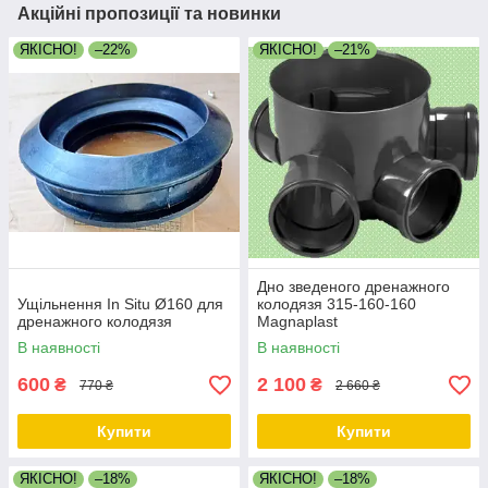
Акційні пропозиції та новинки
ЯКІСНО!
–22%
ЯКІСНО!
–21%
Дно зведеного дренажного
Ущільнення In Situ Ø160 для
колодязя 315-160-160
дренажного колодязя
Magnaplast
В наявності
В наявності
600
2 100
₴
₴
770 ₴
2 660 ₴
Купити
Купити
ЯКІСНО!
–18%
ЯКІСНО!
–18%