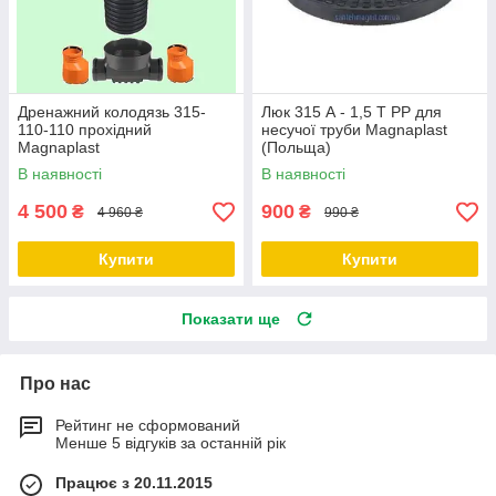
Дренажний колодязь 315-
Люк 315 А - 1,5 Т PP для
110-110 прохідний
несучої труби Magnaplast
Magnaplast
(Польща)
В наявності
В наявності
4 500
900
₴
₴
4 960 ₴
990 ₴
Купити
Купити
Показати ще
Про нас
Рейтинг не сформований
Менше 5 відгуків за останній рік
Працює з 20.11.2015