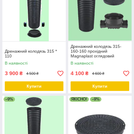
Дренажний колодязь 315-
Дренажний колодязь 315 *
160-160 прохідний
110
Magnaplast оглядовий
ревізійний
В наявності
В наявності
3 900
4 100
₴
₴
4 500 ₴
4 600 ₴
Купити
Купити
–9%
ЯКІСНО!
–9%