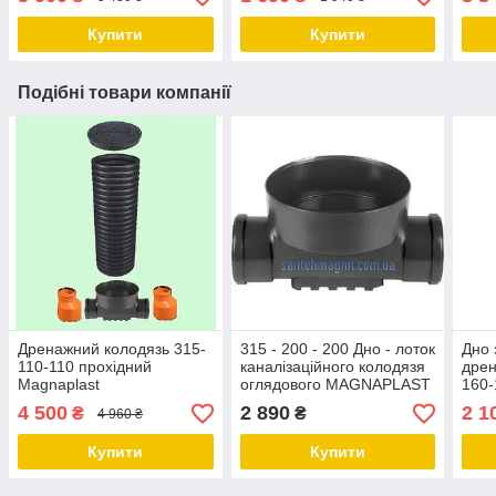
дренажного колодязя
Купити
Купити
Подібні товари компанії
Дренажний колодязь 315-
315 - 200 - 200 Дно - лоток
Дно 
110-110 прохідний
каналізаційного колодязя
дрен
Magnaplast
оглядового MAGNAPLAST
160-
(Польща) холдинг
4 500
2 890
2 1
₴
₴
4 960 ₴
Ostendorf
Купити
Купити