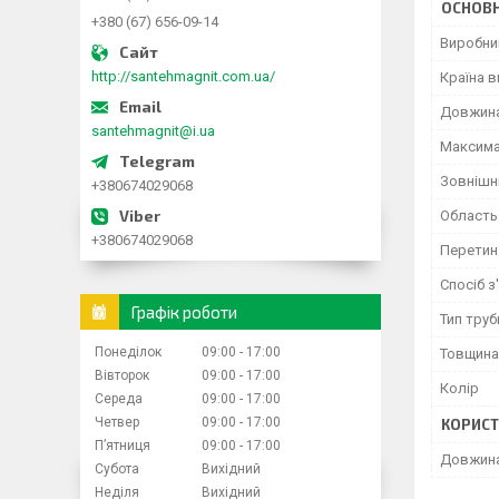
ОСНОВН
+380 (67) 656-09-14
Виробни
http://santehmagnit.com.ua/
Країна 
Довжина
santehmagnit@i.ua
Максима
Зовнішн
+380674029068
Область
+380674029068
Перетин
Спосіб з
Графік роботи
Тип труб
Понеділок
09:00
17:00
Товщина 
Вівторок
09:00
17:00
Колір
Середа
09:00
17:00
Четвер
09:00
17:00
КОРИСТ
Пʼятниця
09:00
17:00
Довжин
Субота
Вихідний
Неділя
Вихідний