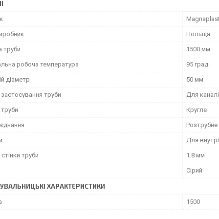
І
к
Magnaplas
виробник
Польща
 труби
1500 мм
льна робоча температура
95 град.
ій діаметр
50 мм
 застосування труби
Для каналі
 труби
Кругле
'єднання
Розтрубне
и
Для внутрі
стінки труби
1.8 мм
Сірий
УВАЛЬНИЦЬКІ ХАРАКТЕРИСТИКИ
а
1500