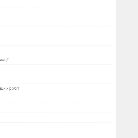
t
зації
шніх робіт