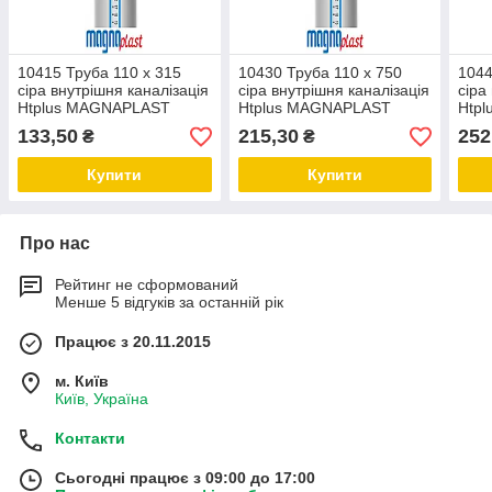
10415 Труба 110 х 315
10430 Труба 110 х 750
1044
сіра внутрішня каналізація
сіра внутрішня каналізація
сіра
Htplus MAGNAPLAST
Htplus MAGNAPLAST
Htp
(Польща) холдинг
(Польща) холдинг
(Пол
133,50
215,30
252
₴
₴
Ostendorf Kunststoffe
Ostendorf Kunststoffe
Oste
Купити
Купити
Про нас
Рейтинг не сформований
Менше 5 відгуків за останній рік
Працює з 20.11.2015
м. Київ
Київ, Україна
Контакти
Сьогодні працює з 09:00 до 17:00