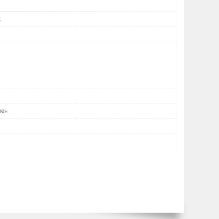
t
лен