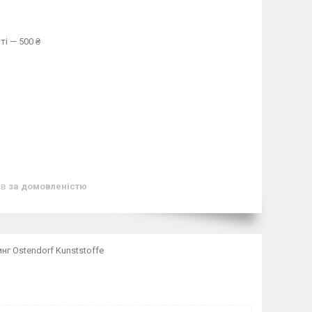
ті — 500 ₴
ів
за домовленістю
г Ostendorf Kunststoffe