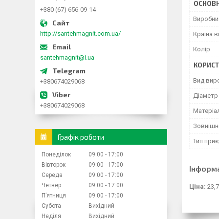
ОСНОВН
+380 (67) 656-09-14
Виробни
http://santehmagnit.com.ua/
Країна 
Колір
santehmagnit@i.ua
КОРИСТ
Вид вир
+380674029068
Діаметр
+380674029068
Матеріа
Зовнішн
Графік роботи
Тип при
Понеділок
09:00
17:00
Вівторок
09:00
17:00
Інформ
Середа
09:00
17:00
Четвер
09:00
17:00
Ціна:
23,7
Пʼятниця
09:00
17:00
Субота
Вихідний
Неділя
Вихідний