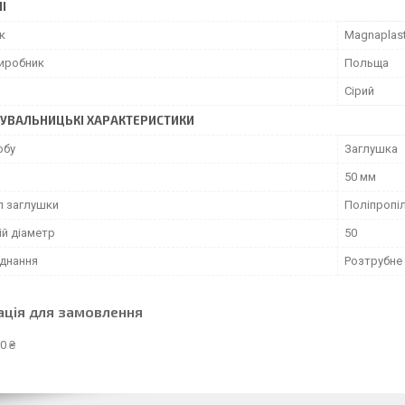
І
к
Magnaplas
виробник
Польща
Сірий
УВАЛЬНИЦЬКІ ХАРАКТЕРИСТИКИ
обу
Заглушка
50 мм
л заглушки
Поліпропі
ій діаметр
50
єднання
Розтрубне
ація для замовлення
0 ₴