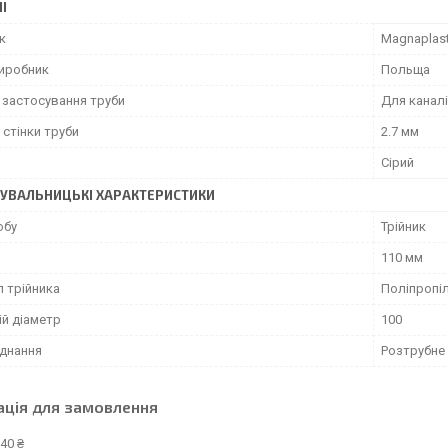
І
к
Magnaplas
виробник
Польща
 застосування труби
Для каналі
стінки труби
2.7 мм
Сірий
УВАЛЬНИЦЬКІ ХАРАКТЕРИСТИКИ
обу
Трійник
110 мм
л трійника
Поліпропі
ій діаметр
100
єднання
Розтрубне
ація для замовлення
40 ₴