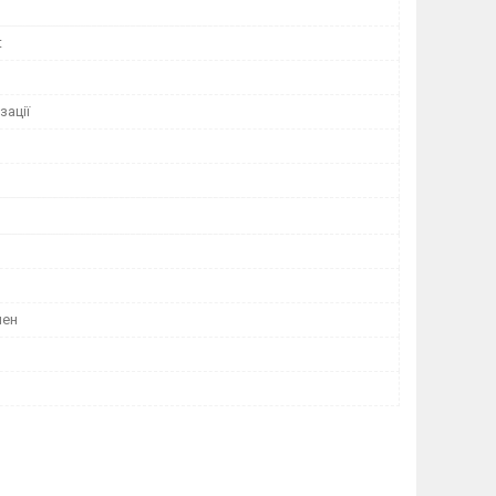
t
зації
лен