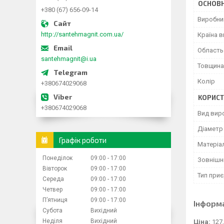
ОСНОВН
+380 (67) 656-09-14
Виробни
http://santehmagnit.com.ua/
Країна 
Область
santehmagnit@i.ua
Товщина 
Колір
+380674029068
КОРИСТ
+380674029068
Вид вир
Діаметр
Графік роботи
Матеріа
Понеділок
09:00
17:00
Зовнішн
Вівторок
09:00
17:00
Тип при
Середа
09:00
17:00
Четвер
09:00
17:00
Пʼятниця
09:00
17:00
Інформ
Субота
Вихідний
Неділя
Вихідний
Ціна:
127,