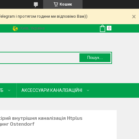
Кошик
Telegram і протягом години ми відповімо Вам))
Київ, Україна
Пошук...
УБ
АКСЕССУАРИ КАНАЛІЗАЦІЙНІ
 сірий внутрішня каналізація Htplus
инг Ostendorf