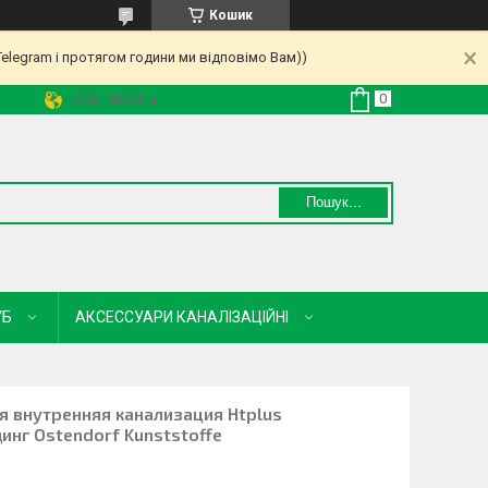
Кошик
Telegram і протягом години ми відповімо Вам))
Київ, Україна
Пошук...
УБ
АКСЕССУАРИ КАНАЛІЗАЦІЙНІ
ая внутренняя канализация Htplus
нг Ostendorf Kunststoffe