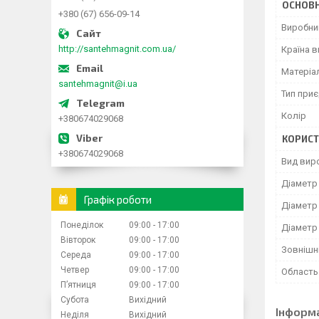
ОСНОВН
+380 (67) 656-09-14
Виробни
http://santehmagnit.com.ua/
Країна 
Матеріа
santehmagnit@i.ua
Тип при
Колір
+380674029068
КОРИСТ
+380674029068
Вид вир
Діаметр
Графік роботи
Діаметр
Понеділок
09:00
17:00
Діаметр
Вівторок
09:00
17:00
Зовнішн
Середа
09:00
17:00
Четвер
09:00
17:00
Область
Пʼятниця
09:00
17:00
Субота
Вихідний
Інформ
Неділя
Вихідний