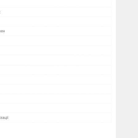
t
лен
зації