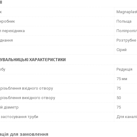
І
к
Magnaplas
виробник
Польща
л перехідника
Поліпропі
єднання
Розтрубне
Сірий
УВАЛЬНИЦЬКІ ХАРАКТЕРИСТИКИ
обу
Редукція
75 мм
 різьблення вхідного отвору
75
 різьблення вихідного отвору
50
ій діаметр
75
 застосування труби
Для каналі
ація для замовлення