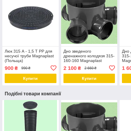
Люк 315 А - 1,5 Т PP для
Дно зведеного
Дно 
несучої труби Magnaplast
дренажного колодязя 315-
315-
(Польща)
160-160 Magnaplast
Magn
900
2 100
1 6
₴
₴
990 ₴
2 660 ₴
Купити
Купити
Подібні товари компанії