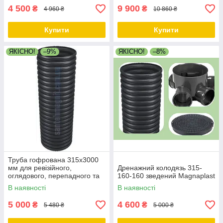
4 500
9 900
₴
₴
4 960 ₴
10 860 ₴
Купити
Купити
ЯКІСНО!
–9%
ЯКІСНО!
–8%
Труба гофрована 315х3000
мм для ревізійного,
Дренажний колодязь 315-
оглядового, перепадного та
160-160 зведений Magnaplast
дренажного колодязя
В наявності
В наявності
5 000
4 600
₴
₴
5 480 ₴
5 000 ₴