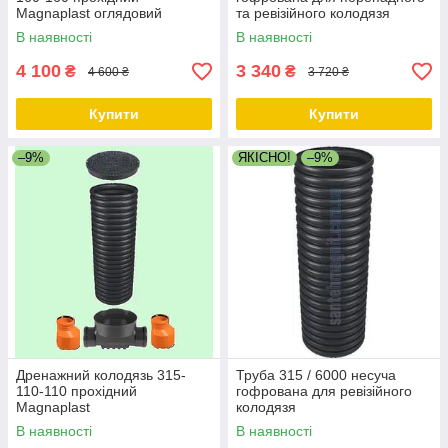
Magnaplast оглядовий
та ревізійного колодязя
ревізійний
В наявності
В наявності
4 100
3 340
₴
₴
4 600 ₴
3 720 ₴
Купити
Купити
–9%
ЯКІСНО!
–9%
Дренажний колодязь 315-
Труба 315 / 6000 несуча
110-110 прохідний
гофрована для ревізійного
Magnaplast
колодязя
В наявності
В наявності