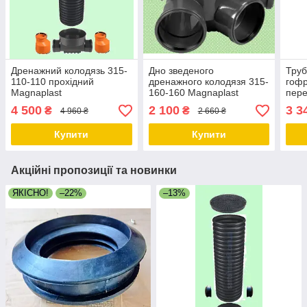
Дренажний колодязь 315-
Дно зведеного
Труб
110-110 прохідний
дренажного колодязя 315-
гоф
Magnaplast
160-160 Magnaplast
пере
реві
4 500
2 100
3 3
₴
₴
4 960 ₴
2 660 ₴
Купити
Купити
Акційні пропозиції та новинки
ЯКІСНО!
–22%
–13%