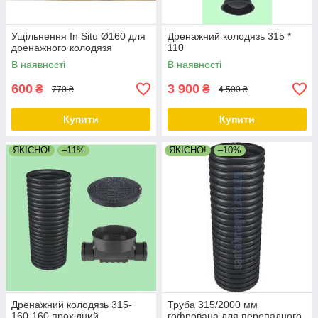
Ущільнення In Situ Ø160 для
Дренажний колодязь 315 *
дренажного колодязя
110
В наявності
В наявності
600
3 900
₴
₴
770 ₴
4 500 ₴
Купити
Купити
ЯКІСНО!
–11%
ЯКІСНО!
–10%
Дренажний колодязь 315-
Труба 315/2000 мм
160-160 прохідний
гофрована для перепадного